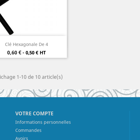
Aperçu rapide

Clé Hexagonale De 4
Prix
0,60 €
-
0,50 € HT
ichage 1-10 de 10 article(s)
VOTRE COMPTE
Informations personnelles
Commandes
Avoirs