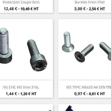
Aperçu rapide
Aperçu rapide


Protection Coupe Orin
Burette Frein Filet
Prix
Prix
12,48 €
-
3,00 €
-
10,40 € HT
2,50 € HT
Aperçu rapide
Aperçu rapide


Vis CHC M5 Inox 316L
VIS TFHC M6x20 A4 DIN79
Prix
Prix
1,44 €
-
0,97 €
-
1,20 € HT
0,81 € HT