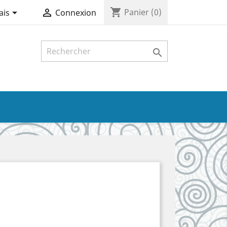
shopping_cart


Panier
(0)
ais
Connexion
