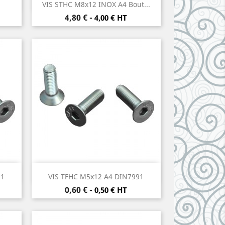
Aperçu rapide

VIS STHC M8x12 INOX A4 Bout...
Prix
4,80 €
-
4,00 € HT
Aperçu rapide

91
VIS TFHC M5x12 A4 DIN7991
Prix
0,60 €
-
0,50 € HT