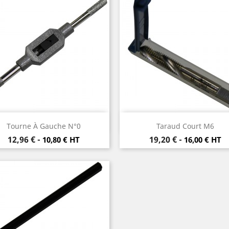
Aperçu rapide
Aperçu rapide


Tourne À Gauche N°0
Taraud Court M6
Prix
Prix
12,96 €
-
19,20 €
-
10,80 € HT
16,00 € HT