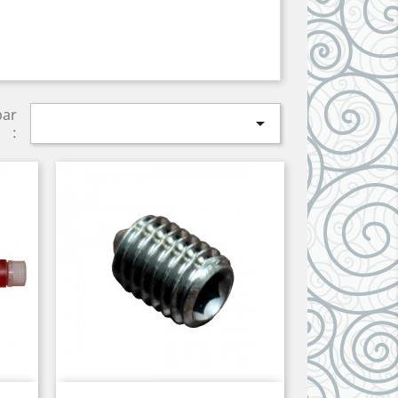
par

: