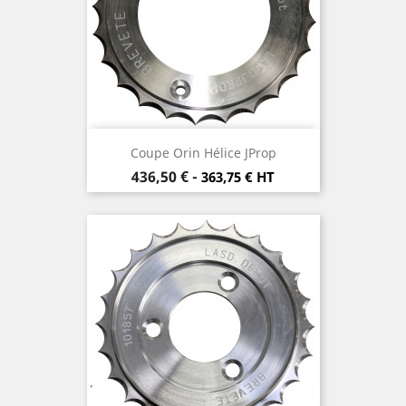
Coupe Orin Hélice JProp
Prix
436,50 €
-
363,75 € HT