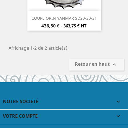
COUPE ORIN YANMAR SD20-30-31
Prix
436,50 €
-
363,75 € HT
Affichage 1-2 de 2 article(s)
Retour en haut

NOTRE SOCIÉTÉ

VOTRE COMPTE
