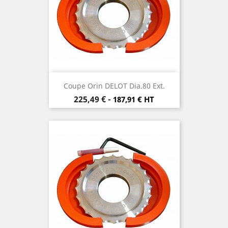
Coupe Orin DELOT Dia.80 Ext.
Prix
225,49 €
-
187,91 € HT