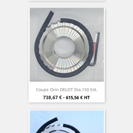
Coupe Orin DELOT Dia.150 Ext.
Prix
738,67 €
-
615,56 € HT