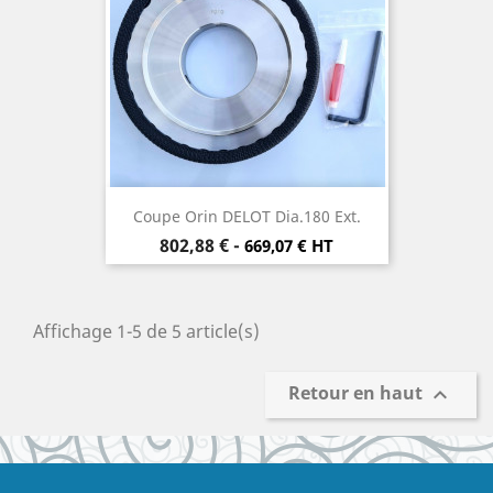
Coupe Orin DELOT Dia.180 Ext.
Prix
802,88 €
-
669,07 € HT
Affichage 1-5 de 5 article(s)
Retour en haut
