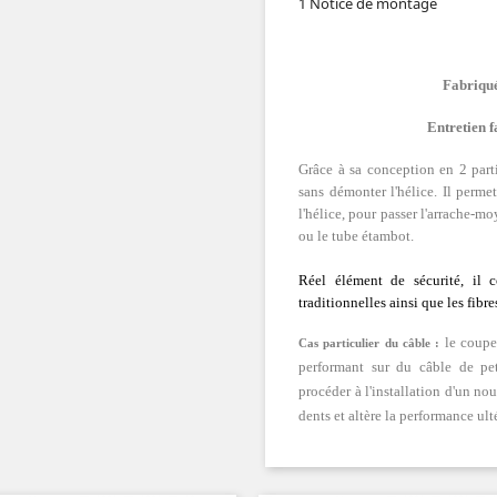
1 Notice de montage
Fabriqué
Entretien f
Grâce à sa conception en 2 partie
sans démonter l'hélice. Il perme
l'hélice, pour passer l'arrache-moy
ou le tube étambot.
Réel élément de sécurité, il c
traditionnelles ainsi que les fi
le coupe 
Cas particulier du câble
:
performant sur du câble de pe
procéder à l'installation d'un no
dents et altère la performance ult