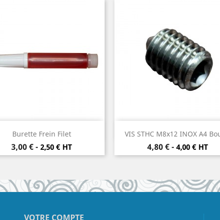
Aperçu rapide
Aperçu rapide


Burette Frein Filet
VIS STHC M8x12 INOX A4 Bout
Prix
Prix
3,00 €
-
4,80 €
-
2,50 € HT
4,00 € HT
VOTRE COMPTE