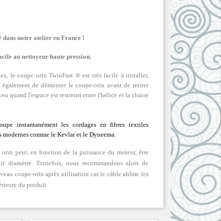
 dans notre atelier en France !
acile au nettoyeur haute pression.
s, le coupe orin TwinFast ® est très facile à installer,
t également de démonter le coupe-orin avant de retirer
eu quand l'espace est restreint entre l'hélice et la chaise
oupe instantanément les cordages en fibres textiles
bres modernes comme le Kevlar et le Dyneema.
orin peut, en fonction de la puissance du moteur, être
tit diamètre. Toutefois, nous recommandons alors de
uveau coupe-orin après utilisation car le câble abîme les
érieure du produit.