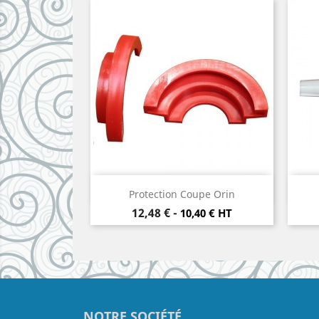
Aperçu rapide

Protection Coupe Orin
Prix
12,48 €
-
10,40 € HT
NOTRE SOCIÉTÉ