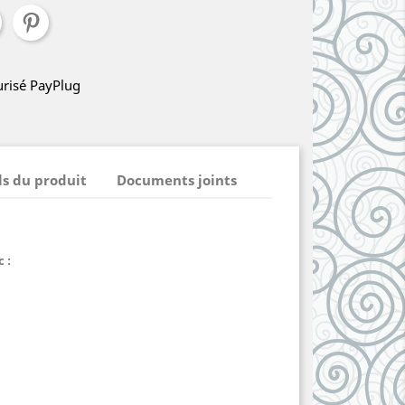
urisé PayPlug
ls du produit
Documents joints
c :