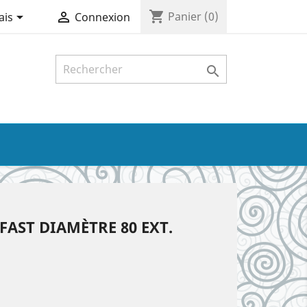
shopping_cart


Panier
(0)
ais
Connexion

AST DIAMÈTRE 80 EXT.